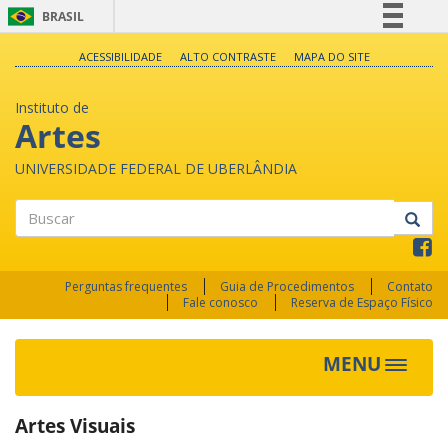
BRASIL
Simplifique!
ACESSIBILIDADE
ALTO CONTRASTE
MAPA DO SITE
Comunica BR
Instituto de
Participe
Artes
Acesso à informação
UNIVERSIDADE FEDERAL DE UBERLÂNDIA
Legislação
Canais
Buscar
Perguntas frequentes
Guia de Procedimentos
Contato
Fale conosco
Reserva de Espaço Físico
MENU
Toggle
navigat
Artes Visuais