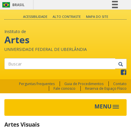
BRASIL
Simplifique!
ACESSIBILIDADE
ALTO CONTRASTE
MAPA DO SITE
Comunica BR
Instituto de
Participe
Artes
Acesso à informação
UNIVERSIDADE FEDERAL DE UBERLÂNDIA
Legislação
Canais
Buscar
Perguntas frequentes
Guia de Procedimentos
Contato
Fale conosco
Reserva de Espaço Físico
MENU
Toggle
navigat
Artes Visuais