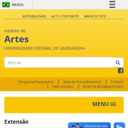
BRASIL
Simplifique!
ACESSIBILIDADE
ALTO CONTRASTE
MAPA DO SITE
Comunica BR
Instituto de
Participe
Artes
Acesso à informação
UNIVERSIDADE FEDERAL DE UBERLÂNDIA
Legislação
Canais
Buscar
Perguntas frequentes
Guia de Procedimentos
Contato
Fale conosco
Reserva de Espaço Físico
MENU
Toggle
navigat
Extensão