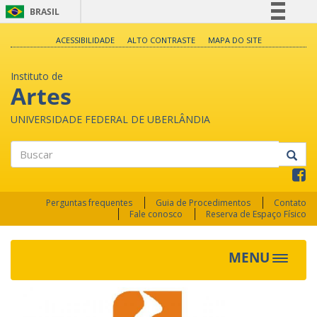
BRASIL
Simplifique!
ACESSIBILIDADE
ALTO CONTRASTE
MAPA DO SITE
Comunica BR
Instituto de
Participe
Artes
Acesso à informação
UNIVERSIDADE FEDERAL DE UBERLÂNDIA
Legislação
Canais
Buscar
Perguntas frequentes
Guia de Procedimentos
Contato
Fale conosco
Reserva de Espaço Físico
MENU
Toggle
navigat