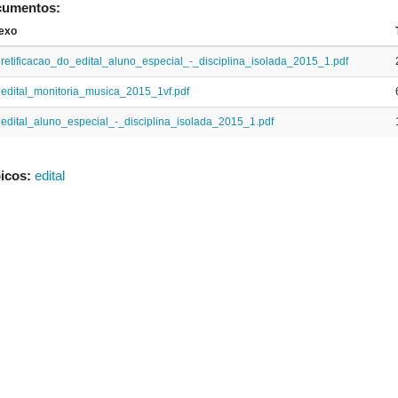
cumentos:
exo
retificacao_do_edital_aluno_especial_-_disciplina_isolada_2015_1.pdf
edital_monitoria_musica_2015_1vf.pdf
edital_aluno_especial_-_disciplina_isolada_2015_1.pdf
icos:
edital