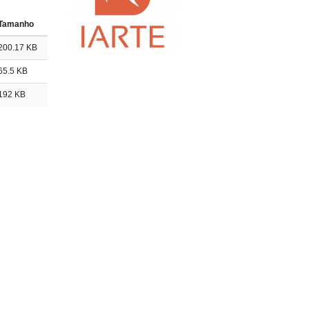
Tamanho
200.17 KB
65.5 KB
192 KB