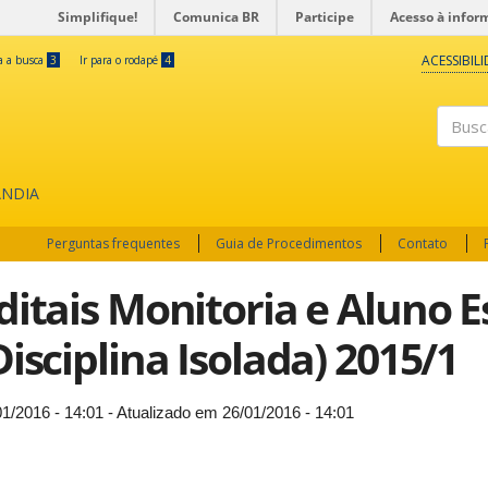
Simplifique!
Comunica BR
Participe
Acesso à infor
ACESSIBIL
ra a busca
3
Ir para o rodapé
4
Buscar
ÂNDIA
Perguntas frequentes
Guia de Procedimentos
Contato
ditais Monitoria e Aluno E
Disciplina Isolada) 2015/1
01/2016 - 14:01 - Atualizado em 26/01/2016 - 14:01