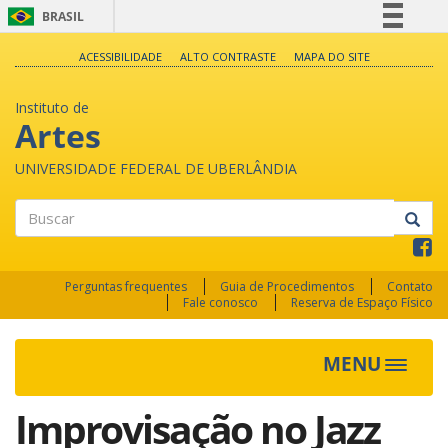
BRASIL
Simplifique!
ACESSIBILIDADE
ALTO CONTRASTE
MAPA DO SITE
Comunica BR
Instituto de
Participe
Artes
Acesso à informação
UNIVERSIDADE FEDERAL DE UBERLÂNDIA
Legislação
Canais
Buscar
Perguntas frequentes
Guia de Procedimentos
Contato
Fale conosco
Reserva de Espaço Físico
MENU
Toggle
navigat
Improvisação no Jazz