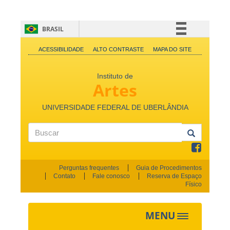
BRASIL
Simplifique!
ACESSIBILIDADE
ALTO CONTRASTE
MAPA DO SITE
Comunica BR
Instituto de
Participe
Artes
Acesso à informação
Legislação
UNIVERSIDADE FEDERAL DE UBERLÂNDIA
Canais
Buscar
Perguntas frequentes
Guia de Procedimentos
Contato
Fale conosco
Reserva de Espaço
Físico
MENU
Toggle
navigation