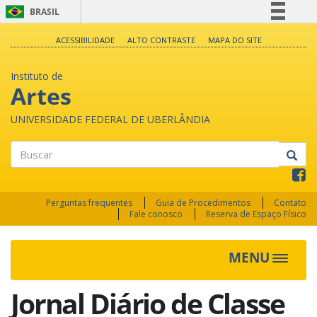
BRASIL
Simplifique!
ACESSIBILIDADE
ALTO CONTRASTE
MAPA DO SITE
Comunica BR
Instituto de
Participe
Artes
Acesso à informação
UNIVERSIDADE FEDERAL DE UBERLÂNDIA
Legislação
Canais
Buscar
Perguntas frequentes
Guia de Procedimentos
Contato
Fale conosco
Reserva de Espaço Físico
MENU
Toggle
navigat
Jornal Diário de Classe