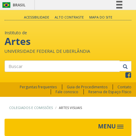
BRASIL
Simplifique!
ACESSIBILIDADE
ALTO CONTRASTE
MAPA DO SITE
Comunica BR
Instituto de
Participe
Artes
Acesso à informação
UNIVERSIDADE FEDERAL DE UBERLÂNDIA
Legislação
Canais
Buscar
Perguntas frequentes
Guia de Procedimentos
Contato
Fale conosco
Reserva de Espaço Físico
COLEGIADOS E COMISSÕES
ARTES VISUAIS
MENU
Toggle
navigat