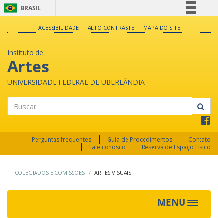
BRASIL
Simplifique!
ACESSIBILIDADE
ALTO CONTRASTE
MAPA DO SITE
Comunica BR
Instituto de
Participe
Artes
Acesso à informação
UNIVERSIDADE FEDERAL DE UBERLÂNDIA
Legislação
Canais
Buscar
Perguntas frequentes
Guia de Procedimentos
Contato
Fale conosco
Reserva de Espaço Físico
COLEGIADOS E COMISSÕES
ARTES VISUAIS
MENU
Toggle
navigat