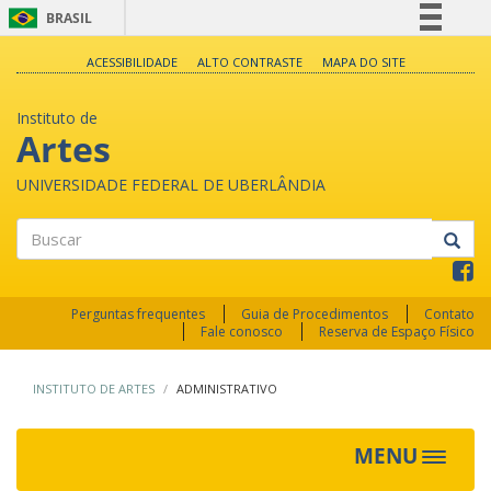
BRASIL
Simplifique!
ACESSIBILIDADE
ALTO CONTRASTE
MAPA DO SITE
Comunica BR
Instituto de
Participe
Artes
Acesso à informação
UNIVERSIDADE FEDERAL DE UBERLÂNDIA
Legislação
Canais
Buscar
Perguntas frequentes
Guia de Procedimentos
Contato
Fale conosco
Reserva de Espaço Físico
INSTITUTO DE ARTES
ADMINISTRATIVO
MENU
Toggle
navigat