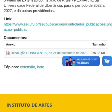
o Plano de Extensão do Instituto de Artes - PEX-IARTE da
Universidade Federal de Uberlândia, para o período de 2022 a
2027, e dá outras providências.
Link:
https://www.sei.ufu.br/sei/publicacoes/controlador_publicacoes.ph
acao=publicac...
Documentos:
Anexo
Tamanho
Resolução CONSEX Nº 39, de 24 de novembro de 2022
56.88 KB
Tópicos:
extensão
,
iarte
INSTITUTO DE ARTES