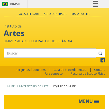
BRASIL
Simplifique!
ACESSIBILIDADE
ALTO CONTRASTE
MAPA DO SITE
Comunica BR
Instituto de
Participe
Artes
Acesso à informação
UNIVERSIDADE FEDERAL DE UBERLÂNDIA
Legislação
Canais
Buscar
Perguntas frequentes
Guia de Procedimentos
Contato
Fale conosco
Reserva de Espaço Físico
MUSEU UNIVERSITÁRIO DE ARTE
EQUIPE DO MUSEU
MENU
Toggle
navigat