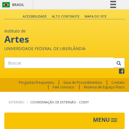
BRASIL
Simplifique!
ACESSIBILIDADE
ALTO CONTRASTE
MAPA DO SITE
Comunica BR
Instituto de
Participe
Artes
Acesso à informação
UNIVERSIDADE FEDERAL DE UBERLÂNDIA
Legislação
Canais
Buscar
Perguntas frequentes
Guia de Procedimentos
Contato
Fale conosco
Reserva de Espaço Físico
EXTENSÃO
COORDENAÇÃO DE EXTENSÃO - COEXT
MENU
Toggle
navigat