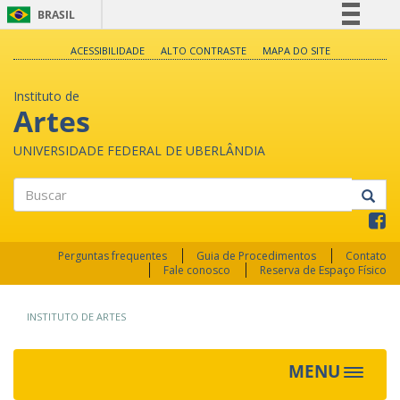
BRASIL
Simplifique!
ACESSIBILIDADE
ALTO CONTRASTE
MAPA DO SITE
Comunica BR
Instituto de
Participe
Artes
Acesso à informação
UNIVERSIDADE FEDERAL DE UBERLÂNDIA
Legislação
Canais
Buscar
Perguntas frequentes
Guia de Procedimentos
Contato
Fale conosco
Reserva de Espaço Físico
INSTITUTO DE ARTES
MENU
Toggle
navigat