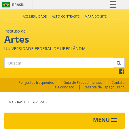
BRASIL
Simplifique!
ACESSIBILIDADE
ALTO CONTRASTE
MAPA DO SITE
Comunica BR
Instituto de
Participe
Artes
Acesso à informação
UNIVERSIDADE FEDERAL DE UBERLÂNDIA
Legislação
Canais
Buscar
Perguntas frequentes
Guia de Procedimentos
Contato
Fale conosco
Reserva de Espaço Físico
MAIS IARTE
EGRESSOS
MENU
Toggle
navigat