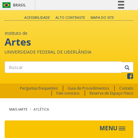
BRASIL
Simplifique!
ACESSIBILIDADE
ALTO CONTRASTE
MAPA DO SITE
Comunica BR
Instituto de
Participe
Artes
Acesso à informação
UNIVERSIDADE FEDERAL DE UBERLÂNDIA
Legislação
Canais
Buscar
Perguntas frequentes
Guia de Procedimentos
Contato
Fale conosco
Reserva de Espaço Físico
MAIS IARTE
ATLÉTICA
MENU
Toggle
navigat