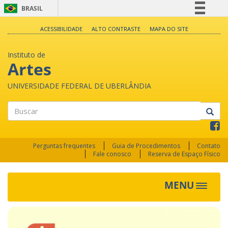
BRASIL
Simplifique!
ACESSIBILIDADE
ALTO CONTRASTE
MAPA DO SITE
Comunica BR
Instituto de
Participe
Artes
Acesso à informação
UNIVERSIDADE FEDERAL DE UBERLÂNDIA
Legislação
Canais
Buscar
Perguntas frequentes
Guia de Procedimentos
Contato
Fale conosco
Reserva de Espaço Físico
MENU
Toggle
navigat