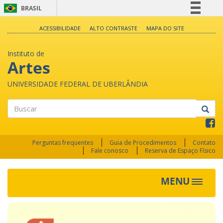
BRASIL
Simplifique!
ACESSIBILIDADE
ALTO CONTRASTE
MAPA DO SITE
Comunica BR
Instituto de
Participe
Artes
Acesso à informação
UNIVERSIDADE FEDERAL DE UBERLÂNDIA
Legislação
Canais
Buscar
Perguntas frequentes
Guia de Procedimentos
Contato
Fale conosco
Reserva de Espaço Físico
MENU
Toggle
navigat