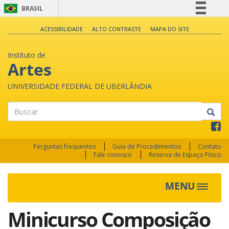
BRASIL
Simplifique!
ACESSIBILIDADE
ALTO CONTRASTE
MAPA DO SITE
Comunica BR
Instituto de
Participe
Artes
Acesso à informação
UNIVERSIDADE FEDERAL DE UBERLÂNDIA
Legislação
Canais
Buscar
Perguntas frequentes
Guia de Procedimentos
Contato
Fale conosco
Reserva de Espaço Físico
MENU
Toggle
navigat
Minicurso Composição