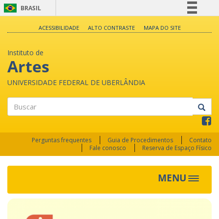
BRASIL
Simplifique!
ACESSIBILIDADE
ALTO CONTRASTE
MAPA DO SITE
Comunica BR
Instituto de
Participe
Artes
Acesso à informação
UNIVERSIDADE FEDERAL DE UBERLÂNDIA
Legislação
Canais
Buscar
Perguntas frequentes
Guia de Procedimentos
Contato
Fale conosco
Reserva de Espaço Físico
MENU
Toggle
navigat