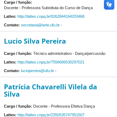
Cargo / função:
Docente - Professora Substituta do Curso de Dança
Lattes:
http://lattes.cnpq.br/0262844164203468
Contato:
secretaria@iarte.ufu.br
-
Lucio Silva Pereira
Cargo / função:
Técnico administrativo - Dança/percussão
Lattes:
http://lattes.cnpq.br/7556606530297021
Contato:
luciopereira@ufu.br
-
Patrícia Chavarelli Vilela da
Silva
Cargo / função:
Docente - Professora Efetiva Dança
Lattes:
http://lattes.cnpq.br/2350535747951507