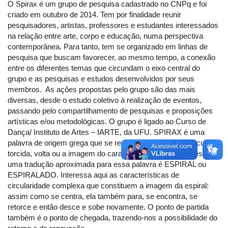
O Spirax é um grupo de pesquisa cadastrado no CNPq e foi
criado em outubro de 2014. Tem por finalidade reunir
pesquisadores, artistas, professores e estudantes interessados
na relação entre arte, corpo e educação, numa perspectiva
contemporânea. Para tanto, tem se organizado em linhas de
pesquisa que buscam favorecer, ao mesmo tempo, a conexão
entre os diferentes temas que circundam o eixo central do
grupo e as pesquisas e estudos desenvolvidos por seus
membros. As ações propostas pelo grupo são das mais
diversas, desde o estudo coletivo à realização de eventos,
passando pelo compartilhamento de pesquisas e proposições
artísticas e/ou metodológicas. O grupo é ligado ao Curso de
Dança/ Instituto de Artes – IARTE, da UFU. SPIRAX é uma
palavra de origem grega que se remete à ideia de dobra, curva,
torcida, volta ou a imagem do caracol. Na língua portuguesa,
uma tradução aproximada para essa palavra é ESPIRAL ou
ESPIRALADO. Interessa aqui as características de
circularidade complexa que constituem a imagem da espiral:
assim como se centra, ela também para, se encontra, se
retorce e então desce e sobe novamente. O ponto de partida
também é o ponto de chegada, trazendo-nos a possibilidade do