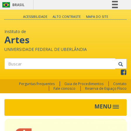
BRASIL
Simplifique!
ACESSIBILIDADE
ALTO CONTRASTE
MAPA DO SITE
Comunica BR
Instituto de
Participe
Artes
Acesso à informação
UNIVERSIDADE FEDERAL DE UBERLÂNDIA
Legislação
Canais
Buscar
Perguntas frequentes
Guia de Procedimentos
Contato
Fale conosco
Reserva de Espaço Físico
MENU
Toggle
navigat