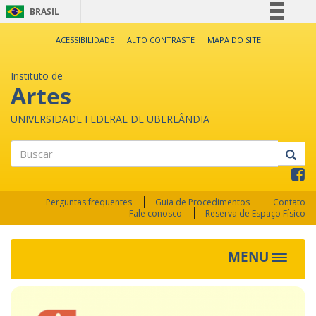
BRASIL
Simplifique!
ACESSIBILIDADE
ALTO CONTRASTE
MAPA DO SITE
Comunica BR
Instituto de
Participe
Artes
Acesso à informação
UNIVERSIDADE FEDERAL DE UBERLÂNDIA
Legislação
Canais
Buscar
Perguntas frequentes
Guia de Procedimentos
Contato
Fale conosco
Reserva de Espaço Físico
MENU
Toggle
navigat