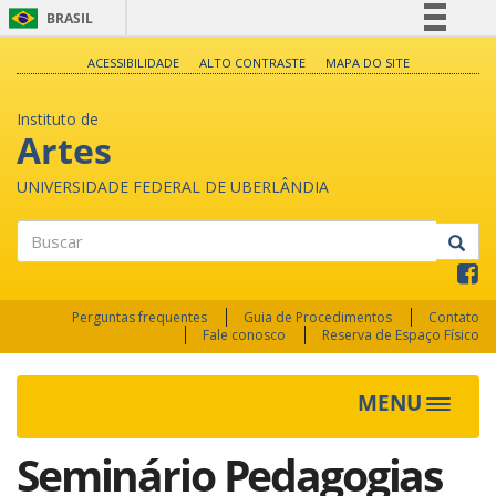
BRASIL
Simplifique!
ACESSIBILIDADE
ALTO CONTRASTE
MAPA DO SITE
Comunica BR
Instituto de
Participe
Artes
Acesso à informação
UNIVERSIDADE FEDERAL DE UBERLÂNDIA
Legislação
Canais
Buscar
Perguntas frequentes
Guia de Procedimentos
Contato
Fale conosco
Reserva de Espaço Físico
MENU
Toggle
navigat
Seminário Pedagogias