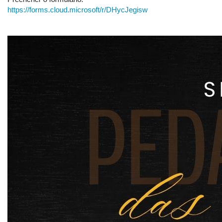
https://forms.cloud.microsoft/r/DHycJegisw