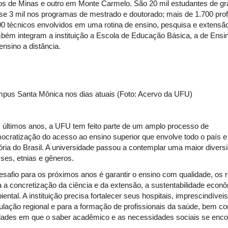
os de Minas e outro em Monte Carmelo. São 20 mil estudantes de g
se 3 mil nos programas de mestrado e doutorado; mais de 1.700 pro
00 técnicos envolvidos em uma rotina de ensino, pesquisa e extensã
bém integram a instituição a Escola de Educação Básica, a de Ensi
ensino a distância.
pus Santa Mônica nos dias atuais (Foto: Acervo da UFU)
 últimos anos, a UFU tem feito parte de um amplo processo de
ocratização do acesso ao ensino superior que envolve todo o país 
tória do Brasil. A universidade passou a contemplar uma maior divers
sses, etnias e gêneros.
esafio para os próximos anos é garantir o ensino com qualidade, os 
a a concretização da ciência e da extensão, a sustentabilidade econ
ental. A instituição precisa fortalecer seus hospitais, imprescindívei
ulação regional e para a formação de profissionais da saúde, bem c
dades em que o saber acadêmico e as necessidades sociais se enco