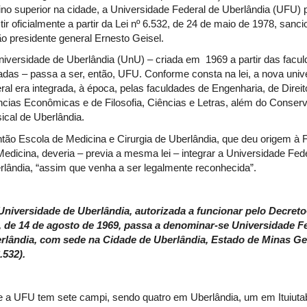
ino superior na cidade, a Universidade Federal de Uberlândia (UFU) 
tir oficialmente a partir da Lei nº 6.532, de 24 de maio de 1978, sanc
ão presidente general Ernesto Geisel.
niversidade de Uberlândia (UnU) – criada em 1969 a partir das facu
ladas – passa a ser, então, UFU. Conforme consta na lei, a nova univ
ral era integrada, à época, pelas faculdades de Engenharia, de Direit
ncias Econômicas e de Filosofia, Ciências e Letras, além do Conserv
ical de Uberlândia.
ntão Escola de Medicina e Cirurgia de Uberlândia, que deu origem à
Medicina, deveria – previa a mesma lei – integrar a Universidade Fed
rlândia, “assim que venha a ser legalmente reconhecida”.
Universidade de Uberlândia, autorizada a funcionar pelo Decreto-
, de 14 de agosto de 1969, passa a denominar-se Universidade F
rlândia, com sede na Cidade de Uberlândia, Estado de Minas Ger
.532).
e a UFU tem sete campi, sendo quatro em Uberlândia, um em Ituiut