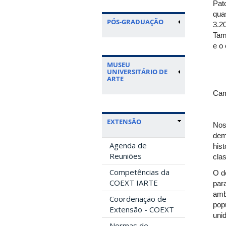
Pat
qua
PÓS-GRADUAÇÃO
3.2
Tam
e o 
MUSEU
UNIVERSITÁRIO DE
ARTE
Cam
EXTENSÃO
Nos
dem
Agenda de
his
Reuniões
cla
Competências da
O d
COEXT IARTE
par
ambi
Coordenação de
pop
Extensão - COEXT
uni
Normas de