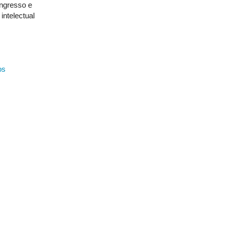
ingresso e
intelectual
os