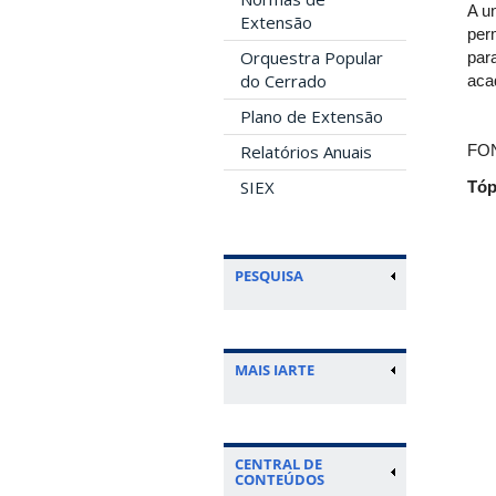
A u
Extensão
per
Orquestra Popular
par
do Cerrado
aca
Plano de Extensão
Relatórios Anuais
FO
SIEX
Tóp
PESQUISA
MAIS IARTE
CENTRAL DE
CONTEÚDOS