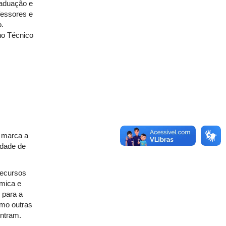
raduação e
fessores e
o.
no Técnico
e marca a
idade de
recursos
ômica e
s para a
omo outras
ntram.