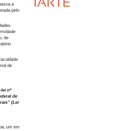
passa a
ionada pelo
ldades
ersidade
o, de
atório
 Faculdade
eral de
lei nº
ederal de
ais” (Lei
aba, um em