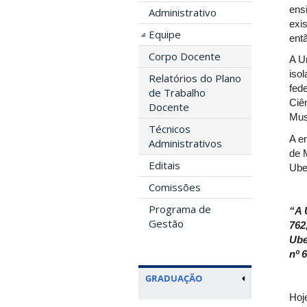
ens
Administrativo
exis
Equipe
ent
Corpo Docente
A U
iso
Relatórios do Plano
fede
de Trabalho
Ciê
Docente
Mus
Técnicos
A e
Administrativos
de 
Editais
Ube
Comissões
Programa de
“A 
Gestão
762
Ube
nº 6
GRADUAÇÃO
Hoj