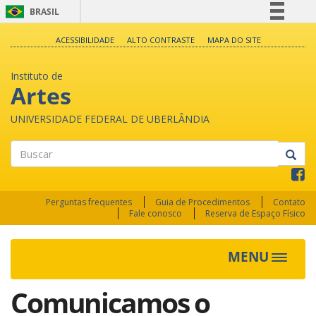
BRASIL
Simplifique!
ACESSIBILIDADE
ALTO CONTRASTE
MAPA DO SITE
Comunica BR
Instituto de
Participe
Artes
Acesso à informação
UNIVERSIDADE FEDERAL DE UBERLÂNDIA
Legislação
Canais
Buscar
Perguntas frequentes
Guia de Procedimentos
Contato
Fale conosco
Reserva de Espaço Físico
MENU
Toggle
navigat
Comunicamos o