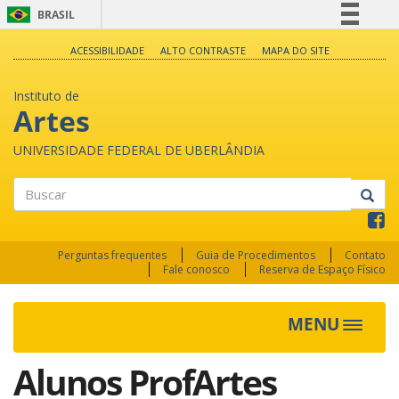
BRASIL
Simplifique!
ACESSIBILIDADE
ALTO CONTRASTE
MAPA DO SITE
Comunica BR
Instituto de
Participe
Artes
Acesso à informação
UNIVERSIDADE FEDERAL DE UBERLÂNDIA
Legislação
Canais
Buscar
Perguntas frequentes
Guia de Procedimentos
Contato
Fale conosco
Reserva de Espaço Físico
MENU
Toggle
navigat
Alunos ProfArtes