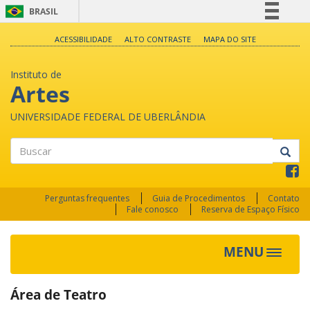
BRASIL
Simplifique!
ACESSIBILIDADE
ALTO CONTRASTE
MAPA DO SITE
Comunica BR
Instituto de
Participe
Artes
Acesso à informação
UNIVERSIDADE FEDERAL DE UBERLÂNDIA
Legislação
Canais
Buscar
Perguntas frequentes
Guia de Procedimentos
Contato
Fale conosco
Reserva de Espaço Físico
MENU
Toggle
navigat
Área de Teatro