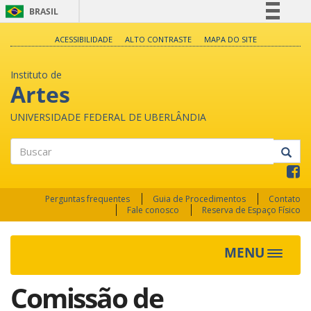
BRASIL
Simplifique!
ACESSIBILIDADE
ALTO CONTRASTE
MAPA DO SITE
Comunica BR
Instituto de
Participe
Artes
Acesso à informação
UNIVERSIDADE FEDERAL DE UBERLÂNDIA
Legislação
Canais
Buscar
Perguntas frequentes
Guia de Procedimentos
Contato
Fale conosco
Reserva de Espaço Físico
MENU
Toggle
navigat
Comissão de