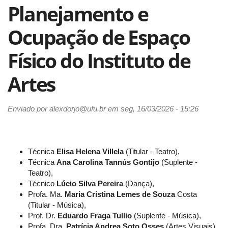
Planejamento e
Ocupação de Espaço
Físico do Instituto de
Artes
Enviado por
alexdorjo@ufu.br
em seg, 16/03/2026 - 15:26
Técnica
Elisa Helena Villela
(Titular - Teatro),
Técnica
Ana Carolina Tannús Gontijo
(Suplente -
Teatro),
Técnico
Lúcio Silva Pereira
(Dança),
Profa. Ma.
Maria Cristina Lemes de Souza
Costa
(Titular - Música),
Prof. Dr.
Eduardo Fraga Tullio
(Suplente - Música),
Profa. Dra.
Patrícia Andrea Soto Osses
(Artes Visuais),