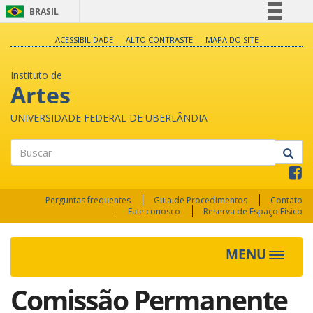
BRASIL
Simplifique!
ACESSIBILIDADE
ALTO CONTRASTE
MAPA DO SITE
Comunica BR
Instituto de
Participe
Artes
Acesso à informação
UNIVERSIDADE FEDERAL DE UBERLÂNDIA
Legislação
Canais
Buscar
Perguntas frequentes
Guia de Procedimentos
Contato
Fale conosco
Reserva de Espaço Físico
MENU
Toggle
navigat
Comissão Permanente