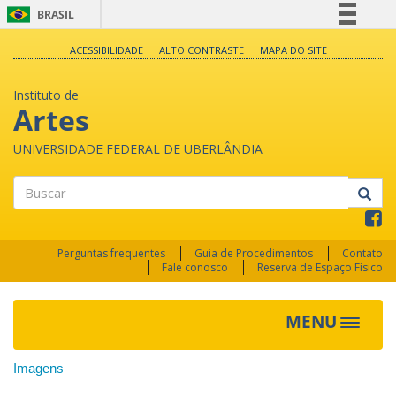
BRASIL
Simplifique!
ACESSIBILIDADE
ALTO CONTRASTE
MAPA DO SITE
Comunica BR
Instituto de
Participe
Artes
Acesso à informação
UNIVERSIDADE FEDERAL DE UBERLÂNDIA
Legislação
Canais
Buscar
Perguntas frequentes
Guia de Procedimentos
Contato
Fale conosco
Reserva de Espaço Físico
MENU
Toggle
navigat
Imagens