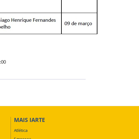
0:00
MAIS IARTE
Atlética