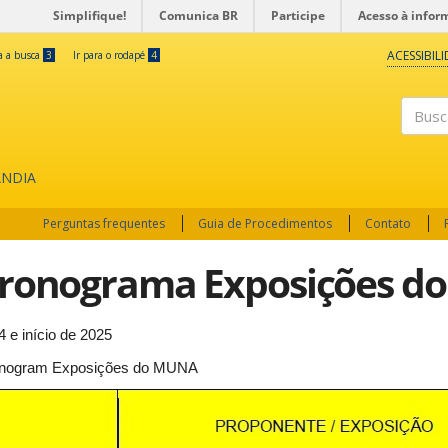
Simplifique!
Comunica BR
Participe
Acesso à infor
ACESSIBIL
ra a busca
3
Ir para o rodapé
4
Buscar
ÂNDIA
Perguntas frequentes
Guia de Procedimentos
Contato
ronograma Exposições d
4 e início de 2025
nogram Exposições do MUNA