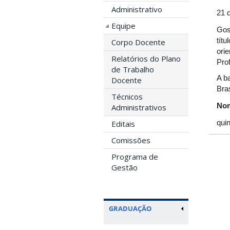
Administrativo
21 
Equipe
Gos
tít
Corpo Docente
ori
Relatórios do Plano
Pro
de Trabalho
A ba
Docente
Bras
Técnicos
Nom
Administrativos
quin
Editais
Comissões
Programa de
Gestão
GRADUAÇÃO