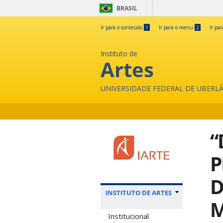
BRASIL
Ir para o conteúdo
1
Ir para o menu
2
Ir pa
Instituto de
Artes
UNIVERSIDADE FEDERAL DE UBERL
“
P
D
INSTITUTO DE ARTES
M
Institucional