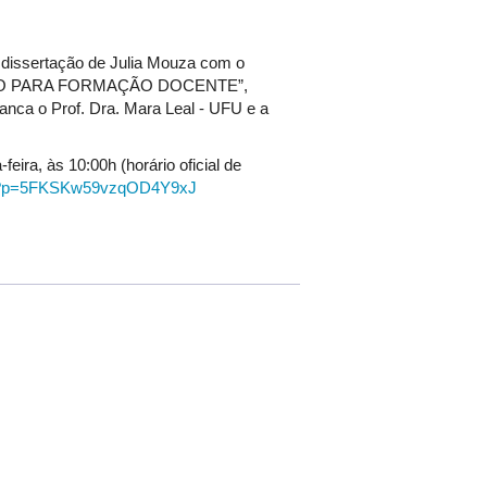
 dissertação de Julia Mouza com o
IVO PARA FORMAÇÃO DOCENTE”,
nca o Prof. Dra. Mara Leal - UFU e a
feira, às 10:00h (horário oficial de
903?p=5FKSKw59vzqOD4Y9xJ