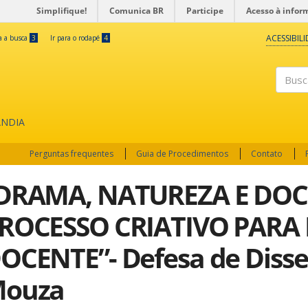
Simplifique!
Comunica BR
Participe
Acesso à infor
ACESSIBIL
ra a busca
3
Ir para o rodapé
4
Buscar
ÂNDIA
Perguntas frequentes
Guia de Procedimentos
Contato
DRAMA, NATUREZA E DOC
ROCESSO CRIATIVO PAR
OCENTE”- Defesa de Disser
ouza