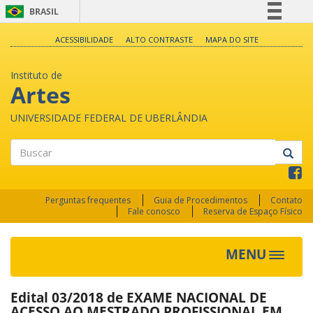
BRASIL
Simplifique!
ACESSIBILIDADE
ALTO CONTRASTE
MAPA DO SITE
Comunica BR
Instituto de
Participe
Artes
Acesso à informação
UNIVERSIDADE FEDERAL DE UBERLÂNDIA
Legislação
Canais
Buscar
Perguntas frequentes
Guia de Procedimentos
Contato
Fale conosco
Reserva de Espaço Físico
MENU
Toggle
navigat
Edital 03/2018 de EXAME NACIONAL DE
ACESSO AO MESTRADO PROFISSIONAL EM