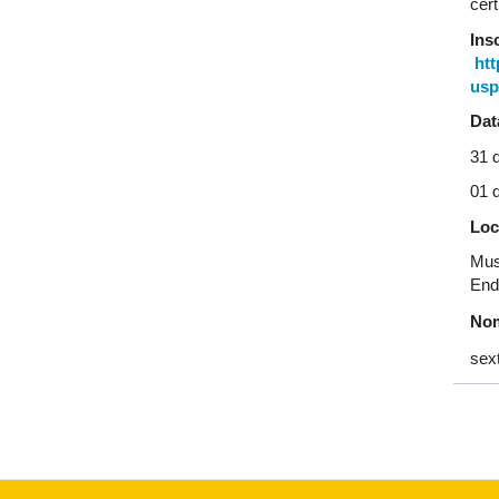
cert
Ins
ht
usp
Dat
31 
01 
Loc
Mus
End
Nom
sext