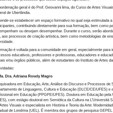
oordenação geral é do Prof. Geovanni lima, do Curso de Artes Visuais,
eral de Uberlândia.
tende-se estabelecer um espaço formativo no qual seja estimulada a 
ticipantes, contribuindo diretamente para sua formação, bem como par
empenham ou desejam desempenhar. Durante o curso, serão abord
e, aos processos de criação artística, bem como metodologias de en
ersidade.
ormação é voltada para a comunidade em geral, especialmente para 
cessos educativos, professores e professoras, educadores e educad
iais e/ou órgãos públicos, além de estudantes do Instituto de Artes d
vidadas:
fa. Dra. Adriana Rosely Magro
quisadora em Educação, Arte, Análise do Discurso e Processos de S
artamento de Linguagens, Cultura e Educação (DLCE/CE/UFES) e 
fissional em Educação (PPGPE/UFES). Doutora em Educação pela Un
ES), com estágio doutoral em Semiótica da Cultura na L’Università
Artes Visuais e especialista em História e Teoria da Arte: Modernid
adual de Londrina (UEL). É membra dos grupos de pesquisa GEPEL