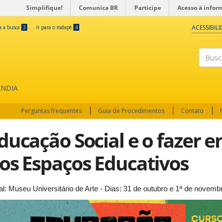
Simplifique!
Comunica BR
Participe
Acesso à infor
ACESSIBIL
ra a busca
3
Ir para o rodapé
4
Buscar
ÂNDIA
Perguntas frequentes
Guia de Procedimentos
Contato
ducação Social e o fazer e
os Espaços Educativos
al: Museu Universitário de Arte - Dias: 31 de outubro e 1ª de novemb