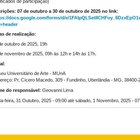
ificados de participação)
crições: 07 de outubro a 30 de outubro de 2025 no link:
tps://docs.google.com/forms/d/e/1FAIpQLSetIICHFoy_6DzxE
=header
as de realização:
de outubro de 2025, 19h
de novembro de 2025, 09h às 12h e 14h às 17h.
al:
eu Universitário de Arte - MUnA
ereço: Pr. Cícero Macedo, 309 - Fundinho, Uberlândia - MG, 38400-
e do responsável:
Geovanni Lima
a-feira, 31 Outubro, 2025 - 09:00
até
sábado, 1 Novembro, 2025 - 07