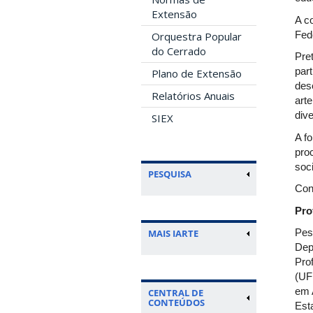
Extensão
A c
Fed
Orquestra Popular
do Cerrado
Pre
par
Plano de Extensão
des
Relatórios Anuais
art
div
SIEX
A f
pro
soc
PESQUISA
Con
Pro
Pes
MAIS IARTE
Dep
Pro
(UF
em 
CENTRAL DE
CONTEÚDOS
Est