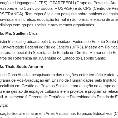
cação e Linguagens/UFES), GPARTEEDU (Grupo de Pesquisa Arte 
fessores e no Currículo Escolar – USP/SP) e do CPS (Centro de P
S/FRANÇA). Tem experiência em pesquisa sobre práticas de ensino, 
o-visual e sincrético, educação formal e não formal, e ensino de arte.
diálogo com grupos sociais e movimentos organizados.
fa. Ma. Suellem Cruz
istente social graduada pela Universidade Federal do Espírito Santo
a Universidade Federal do Rio de Janeiro (UFRJ). Mestra em Polític
essora especial da Secretaria de Estado de Direitos Humanos do Esp
tros de Referência da Juventude do Estado do Espírito Santo.
fa. Thaís Souto Amorim
a de Dona Abadia, pesquisadora das relações entre território e afeto.
grama de Pós-Graduação em Ensino de Humanidades pelo Instituto Fe
ecialista em Gestão de Projetos Sociais, com atuação no campo das p
ase na gestão de espaços culturais e em projetos e programas relac
sil. Atualmente é Gerente de Territórios e Diversidade do Estado d
viço:
cação Social e o fazer em Artes Visuais nos Espaços Educativos 