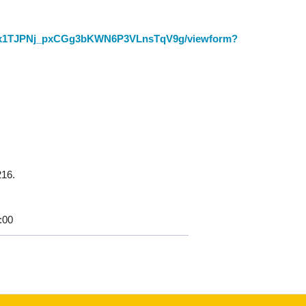
pO1x1TJPNj_pxCGg3bKWN6P3VLnsTqV9g/viewform?
216.
:00