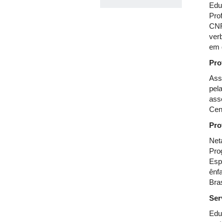
Edu
Pro
CNR
verb
em 
Pro
Ass
pel
ass
Cen
Pro
Net
Pro
Esp
ênf
Bra
Ser
Edu