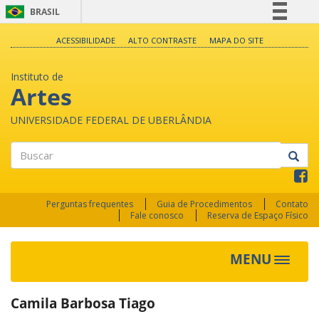
BRASIL
Simplifique!
ACESSIBILIDADE
ALTO CONTRASTE
MAPA DO SITE
Comunica BR
Instituto de
Participe
Artes
Acesso à informação
UNIVERSIDADE FEDERAL DE UBERLÂNDIA
Legislação
Canais
Buscar
Perguntas frequentes
Guia de Procedimentos
Contato
Fale conosco
Reserva de Espaço Físico
MENU
Toggle
navigat
Camila Barbosa Tiago