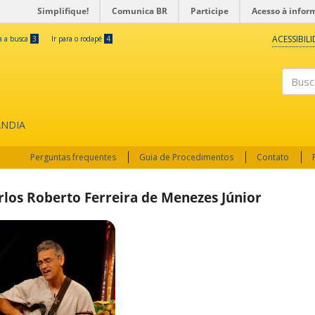
Simplifique!
Comunica BR
Participe
Acesso à infor
ACESSIBIL
ra a busca
3
Ir para o rodapé
4
Buscar
ÂNDIA
Perguntas frequentes
Guia de Procedimentos
Contato
rlos Roberto Ferreira de Menezes Júnior