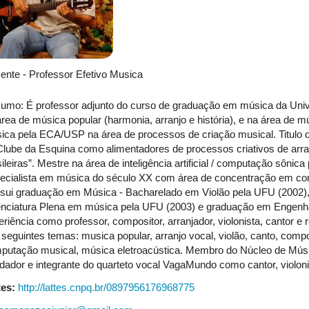
ente - Professor Efetivo Musica
umo: É professor adjunto do curso de graduação em música da Univ
área de música popular (harmonia, arranjo e história), e na área de 
ica pela ECA/USP na área de processos de criação musical. Titulo 
Clube da Esquina como alimentadores de processos criativos de arr
ileiras”. Mestre na área de inteligência artificial / computação sôni
ecialista em música do século XX com área de concentração em co
sui graduação em Música - Bacharelado em Violão pela UFU (2002),
enciatura Plena em música pela UFU (2003) e graduação em Engenh
riência como professor, compositor, arranjador, violonista, cantor e 
 seguintes temas: musica popular, arranjo vocal, violão, canto, comp
putação musical, música eletroacústica. Membro do Núcleo de Mú
dador e integrante do quarteto vocal VagaMundo como cantor, violonis
tes:
http://lattes.cnpq.br/0897956176968775