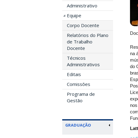
Administrativo
Equipe
Corpo Docente
Doc
Relatórios do Plano
de Trabalho
Res
Docente
na 
Técnicos
mús
Administrativos
do 
bras
Editais
Esp
Comissões
Pos
Lic
Programa de
expe
Gestão
nos
com
Fun
GRADUAÇÃO
Lat