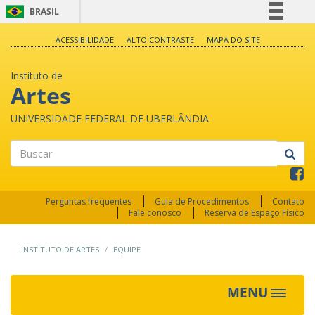
BRASIL
Simplifique!
ACESSIBILIDADE
ALTO CONTRASTE
MAPA DO SITE
Comunica BR
Instituto de
Participe
Artes
Acesso à informação
UNIVERSIDADE FEDERAL DE UBERLÂNDIA
Legislação
Canais
Buscar
Perguntas frequentes
Guia de Procedimentos
Contato
Fale conosco
Reserva de Espaço Físico
INSTITUTO DE ARTES
EQUIPE
MENU
Toggle
navigat