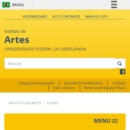
BRASIL
Simplifique!
ACESSIBILIDADE
ALTO CONTRASTE
MAPA DO SITE
Comunica BR
Instituto de
Participe
Artes
Acesso à informação
UNIVERSIDADE FEDERAL DE UBERLÂNDIA
Legislação
Canais
Buscar
Perguntas frequentes
Guia de Procedimentos
Contato
Fale conosco
Reserva de Espaço Físico
INSTITUTO DE ARTES
EQUIPE
MENU
Toggle
navigat