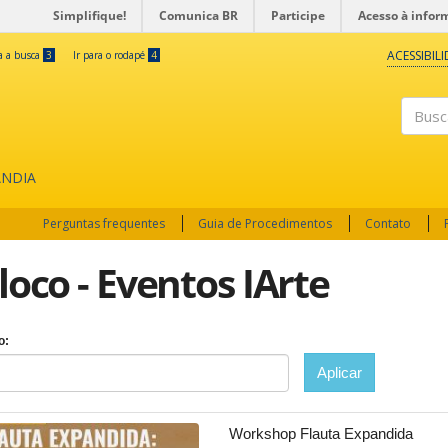
Simplifique!
Comunica BR
Participe
Acesso à infor
ACESSIBIL
ra a busca
3
Ir para o rodapé
4
Buscar
ÂNDIA
Perguntas frequentes
Guia de Procedimentos
Contato
loco - Eventos IArte
o:
Aplicar
Workshop Flauta Expandida