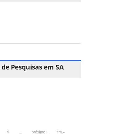
 de Pesquisas em SA
9
…
próximo ›
fim »