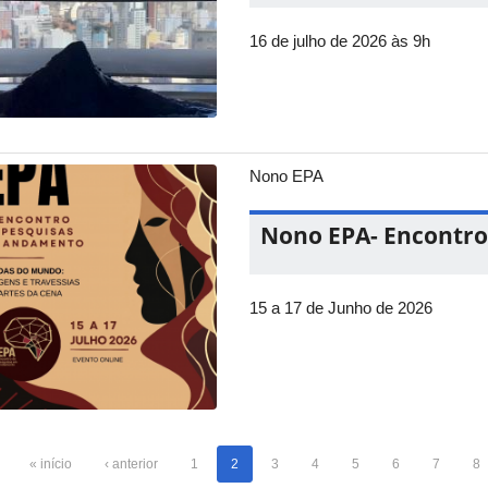
16 de julho de 2026 às 9h
Nono EPA
Nono EPA- Encontro
15 a 17 de Junho de 2026
« início
‹ anterior
1
2
3
4
5
6
7
8