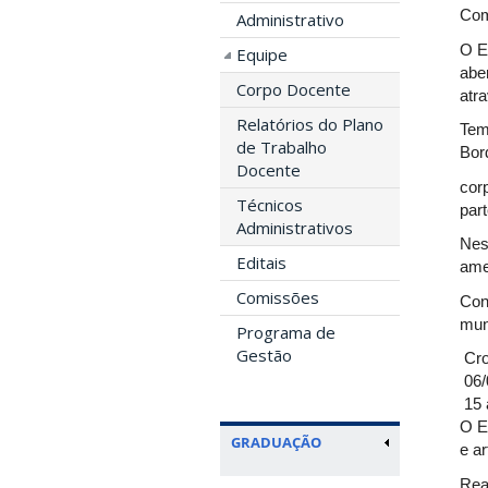
Com
Administrativo
O E
Equipe
abe
Corpo Docente
atr
Relatórios do Plano
Tem
de Trabalho
Bor
Docente
cor
Técnicos
part
Administrativos
Nes
Editais
ame
Comissões
Con
mun
Programa de
Gestão
Cro
06/
15 
O E
GRADUAÇÃO
e a
Rea