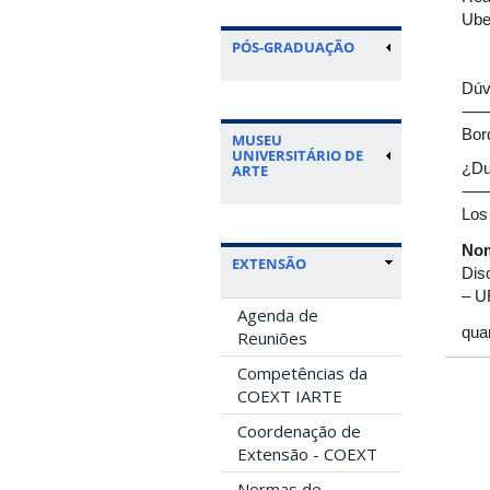
Ube
PÓS-GRADUAÇÃO
Dúv
Bor
MUSEU
UNIVERSITÁRIO DE
¿D
ARTE
Los
Nom
EXTENSÃO
Dis
– U
Agenda de
quar
Reuniões
Competências da
COEXT IARTE
Coordenação de
Extensão - COEXT
Normas de