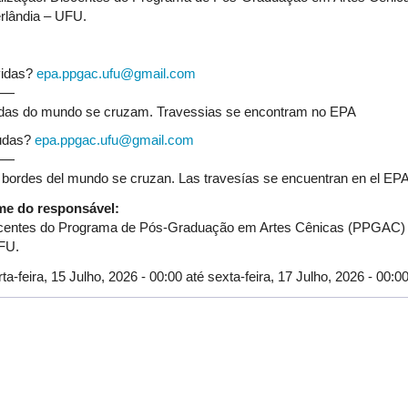
rlândia – UFU.
idas?
epa.ppgac.ufu@gmail.com
⸻
das do mundo se cruzam. Travessias se encontram no EPA
udas?
epa.ppgac.ufu@gmail.com
⸻
 bordes del mundo se cruzan. Las travesías se encuentran en el EPA
e do responsável:
centes do Programa de Pós-Graduação em Artes Cênicas (PPGAC) d
FU.
ta-feira, 15 Julho, 2026 - 00:00
até
sexta-feira, 17 Julho, 2026 - 00:0