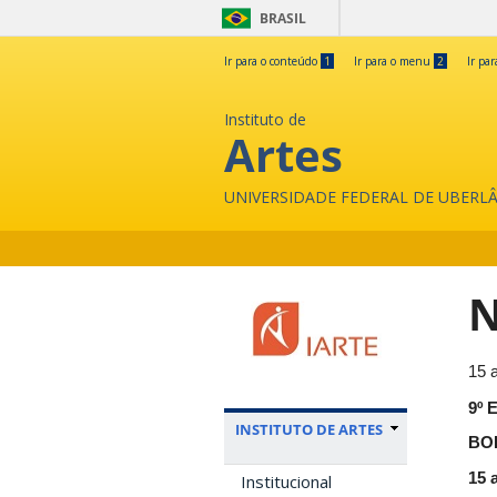
BRASIL
Ir para o conteúdo
1
Ir para o menu
2
Ir pa
Instituto de
Artes
UNIVERSIDADE FEDERAL DE UBERL
N
15 
9º
INSTITUTO DE ARTES
BO
15 
Institucional