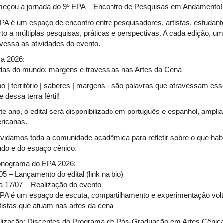
eçou a jornada do 9º EPA – Encontro de Pesquisas em Andamento
PA é um espaço de encontro entre pesquisadores, artistas, estudant
rto a múltiplas pesquisas, práticas e perspectivas. A cada edição, um
avessa as atividades do evento.
a 2026:
das do mundo: margens e travessias nas Artes da Cena
po | território | saberes | margens - são palavras que atravessam es
e dessa terra fértil!
te ano, o edital será disponibilizado em português e espanhol, ampli
ricanas.
vidamos toda a comunidade acadêmica para refletir sobre o que habi
do e do espaço cênico.
nograma do EPA 2026:
05 – Lançamento do edital (link na bio)
a 17/07 – Realização do evento
PA é um espaço de escuta, compartilhamento e experimentação volt
rtistas que atuam nas artes da cena
lização: Discentes do Programa de Pós-Graduação em Artes Cênic