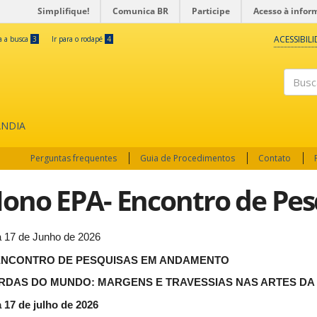
Simplifique!
Comunica BR
Participe
Acesso à infor
ACESSIBIL
ra a busca
3
Ir para o rodapé
4
Buscar
ÂNDIA
Perguntas frequentes
Guia de Procedimentos
Contato
ono EPA- Encontro de Pes
a 17 de Junho de 2026
 ENCONTRO DE PESQUISAS EM ANDAMENTO
RDAS DO MUNDO: MARGENS E TRAVESSIAS NAS ARTES DA
a 17 de julho de 2026