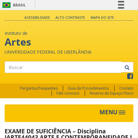
BRASIL
Simplifique!
ACESSIBILIDADE
ALTO CONTRASTE
MAPA DO SITE
Comunica BR
Instituto de
Participe
Artes
Acesso à informação
UNIVERSIDADE FEDERAL DE UBERLÂNDIA
Legislação
Canais
Buscar
Perguntas frequentes
Guia de Procedimentos
Contato
Fale conosco
Reserva de Espaço Físico
MENU
Toggle
navigat
EXAME DE SUFICIÊNCIA – Disciplina
IARTE44043 ARTE E CONTEMPORANEIDADE I