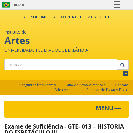
BRASIL
Simplifique!
ACESSIBILIDADE
ALTO CONTRASTE
MAPA DO SITE
Comunica BR
Instituto de
Participe
Artes
Acesso à informação
UNIVERSIDADE FEDERAL DE UBERLÂNDIA
Legislação
Canais
Buscar
Perguntas frequentes
Guia de Procedimentos
Contato
Fale conosco
Reserva de Espaço Físico
MENU
Toggle
navigat
Exame de Suficiência - GTE- 013 – HISTORIA
DO ESPETÁCULO III