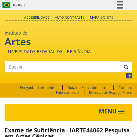
BRASIL
Simplifique!
ACESSIBILIDADE
ALTO CONTRASTE
MAPA DO SITE
Comunica BR
Instituto de
Participe
Artes
Acesso à informação
UNIVERSIDADE FEDERAL DE UBERLÂNDIA
Legislação
Canais
Buscar
Perguntas frequentes
Guia de Procedimentos
Contato
Fale conosco
Reserva de Espaço Físico
MENU
Toggle
navigat
Exame de Suficiência - IARTE44062 Pesquisa
em Artes Cênicas