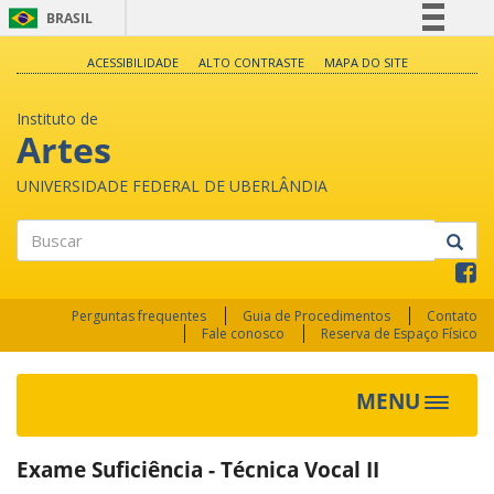
BRASIL
Simplifique!
ACESSIBILIDADE
ALTO CONTRASTE
MAPA DO SITE
Comunica BR
Instituto de
Participe
Artes
Acesso à informação
UNIVERSIDADE FEDERAL DE UBERLÂNDIA
Legislação
Canais
Buscar
Perguntas frequentes
Guia de Procedimentos
Contato
Fale conosco
Reserva de Espaço Físico
MENU
Toggle
navigat
Exame Suficiência - Técnica Vocal II