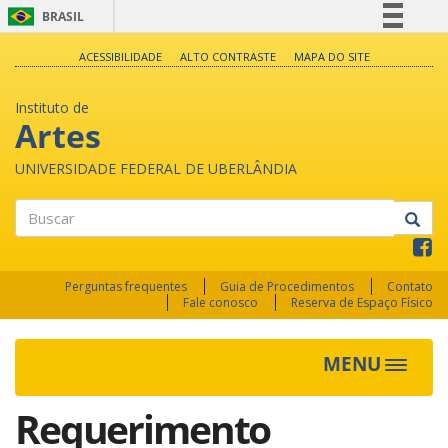
BRASIL
Simplifique!
ACESSIBILIDADE
ALTO CONTRASTE
MAPA DO SITE
Comunica BR
Instituto de
Participe
Artes
Acesso à informação
UNIVERSIDADE FEDERAL DE UBERLÂNDIA
Legislação
Canais
Buscar
Perguntas frequentes
Guia de Procedimentos
Contato
Fale conosco
Reserva de Espaço Físico
MENU
Toggle
navigat
Requerimento