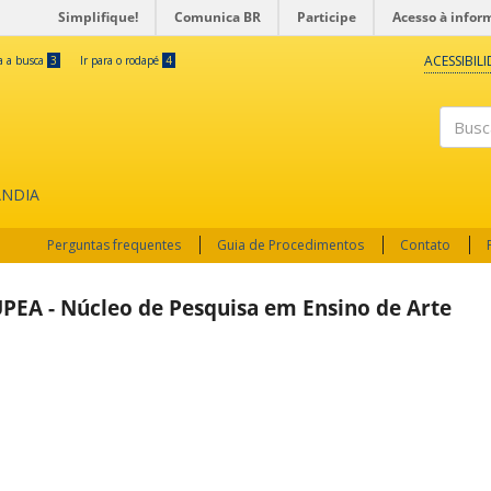
Simplifique!
Comunica BR
Participe
Acesso à infor
ACESSIBIL
ra a busca
3
Ir para o rodapé
4
Buscar
ÂNDIA
Perguntas frequentes
Guia de Procedimentos
Contato
PEA - Núcleo de Pesquisa em Ensino de Arte