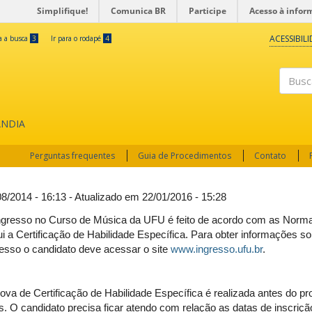
Simplifique!
Comunica BR
Participe
Acesso à infor
ACESSIBIL
ra a busca
3
Ir para o rodapé
4
Buscar
ÂNDIA
Perguntas frequentes
Guia de Procedimentos
Contato
08/2014 - 16:13 - Atualizado em 22/01/2016 - 15:28
ngresso no Curso de Música da UFU é feito de acordo com as Normas
lui a Certificação de Habilidade Específica. Para obter informações s
resso o candidato deve acessar o site
www.ingresso.ufu.br
.
rova de Certificação de Habilidade Específica é realizada antes do pr
s. O candidato precisa ficar atendo com relação as datas de inscriçã