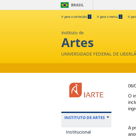
BRASIL
Ir para o conteúdo
1
Ir para o menu
2
Ir pa
Instituto de
Artes
UNIVERSIDADE FEDERAL DE UBERL
06/
O i
inc
ing
INSTITUTO DE ARTES
A p
Institucional
ano