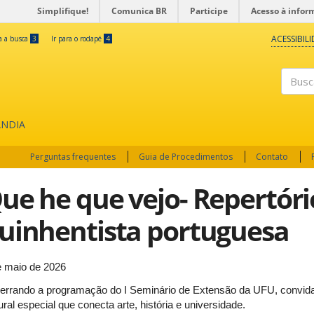
Simplifique!
Comunica BR
Participe
Acesso à infor
ACESSIBIL
ra a busca
3
Ir para o rodapé
4
Buscar
ÂNDIA
Perguntas frequentes
Guia de Procedimentos
Contato
ue he que vejo- Repertór
uinhentista portuguesa
e maio de 2026
errando a programação do I Seminário de Extensão da UFU, convi
ural especial que conecta arte, história e universidade.