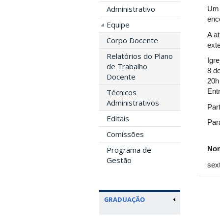
Administrativo
Um 
enc
Equipe
A a
Corpo Docente
ext
Relatórios do Plano
Igre
de Trabalho
8 d
Docente
20h
Entr
Técnicos
Administrativos
Par
Editais
Par
Comissões
Nom
Programa de
Gestão
sext
GRADUAÇÃO