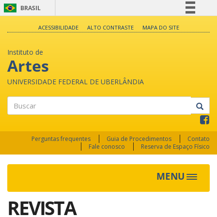
BRASIL
Simplifique!
ACESSIBILIDADE
ALTO CONTRASTE
MAPA DO SITE
Comunica BR
Instituto de
Participe
Artes
Acesso à informação
UNIVERSIDADE FEDERAL DE UBERLÂNDIA
Legislação
Canais
Buscar
Perguntas frequentes
Guia de Procedimentos
Contato
Fale conosco
Reserva de Espaço Físico
MENU
Toggle
navigat
REVISTA